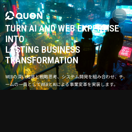
TOKYO
WEB×AI DESIGN TEAM
TURN AI AND WEB EXPERTISE
IN
INTO
LASTING BUSINESS
TRANSFORMATION
WEBの深い知見と戦略思考、システム開発を組み合わせ、チ
ームの一員としてWEBとAIによる事業変革を実装します。