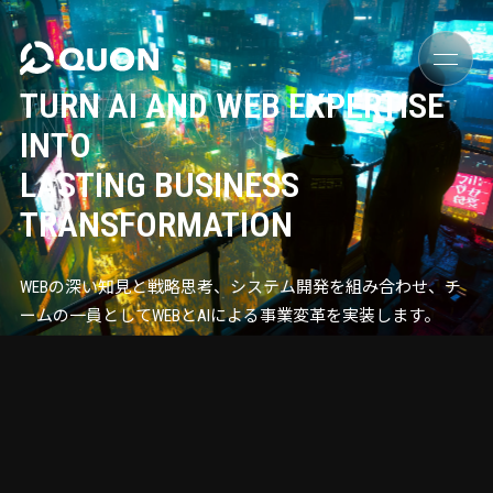
TOKYO
WEB×AI DESIGN TEAM
TURN AI AND WEB EXPERTISE
IN
INTO
LASTING BUSINESS
TRANSFORMATION
WEBの深い知見と戦略思考、システム開発を組み合わせ、チ
ームの一員としてWEBとAIによる事業変革を実装します。