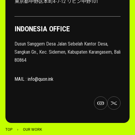
東京都中野区本町4-7-12 リビン中野101
INDONESIA OFFICE
Dusun Sanggem Desa Jalan Sebelah Kantor Desa,
Sangkan Gn., Kec. Sidemen, Kabupaten Karangasem, Bali
80864
MAIL : info@quon.ink
TOP
›
OUR WORK