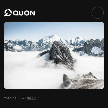
TOP
›
BLOG
›
とにかく認識を合…