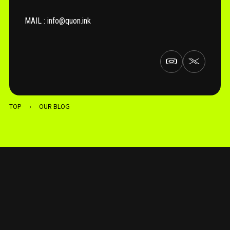
MAIL : info@quon.ink
TOP
›
OUR BLOG