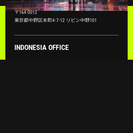
〒164-0012
東京都中野区本町4-7-12 リビン中野101
INDONESIA OFFICE
Dusun Sanggem Desa Jalan Sebelah Kantor Desa,
Sangkan Gn., Kec. Sidemen, Kabupaten Karangasem, Bali
80864
MAIL : info@quon.ink