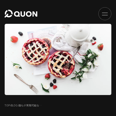
TOP
›
BLOG
›
誰もが実現可能な…