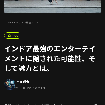
TOP
›
BLOG
›
インドア最強のエ…
ビジネス
インドア最強のエンターテイ
メントに隠された可能性、そ
して魅力とは。
上山 翔太
2015.08.12
9 分で読めます