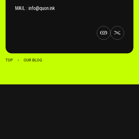
MAIL : info@quon.ink
TOP
›
OUR BLOG