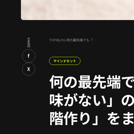
SHARE
TOP
›
BLOG
›
何の最先端でも「…
f
マインドセット
X
何の最先端
味がない」
階作り」を