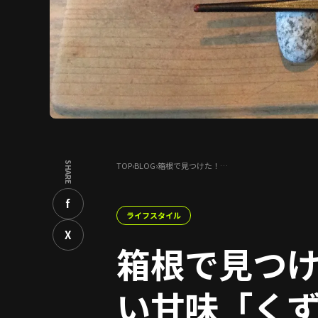
SHARE
TOP
›
BLOG
›
箱根で見つけた！…
f
ライフスタイル
X
箱根で見つけ
い甘味「く