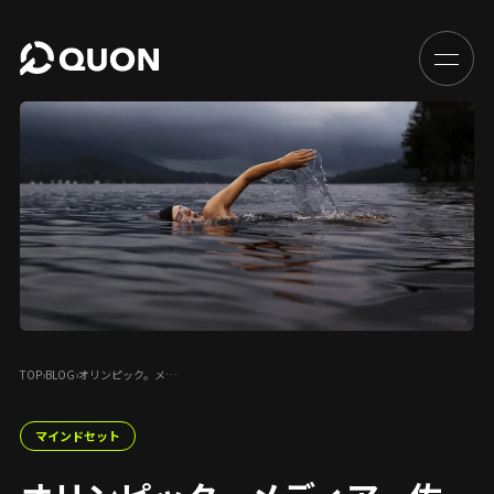
TOP
›
BLOG
›
オリンピック。メ…
マインドセット