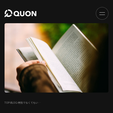
TOP
›
BLOG
›
特別でなくてもい…