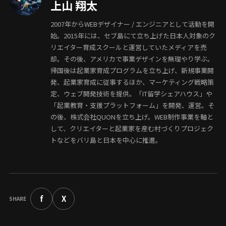
上山 翔太
2007年からWEBデザイナー / エンジニアとして活動を開
始。2015年には、セブ島にて立ち上げた日本人対象のク
リエイター育成スクールと運営していたメディアを売
却。その後、アメリカで事業デザインを無理やり学ぶ。
帰国後は起業家育成プログラムを立ち上げ、新規事業開
発、起業家育成に従事するほか、マーケティング戦略策
定、ウェブ開発技術を提供。「IT留学シェアハウス」や
「起業教育・支援プラットフォーム」を開発、運営。そ
の後、株式会社QUONを立ち上げ。WEB制作事業を軸と
して、クリエイターと起業家を産む村づくりプロジェク
トなどをバリ島と日本を中心に推進。
f
X
SHARE