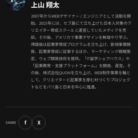
上山 翔太
2007年からWEBデザイナー / エンジニアとして活動を開
始。2015年には、セブ島にて立ち上げた日本人対象のク
リエイター育成スクールと運営していたメディアを売
却。その後、アメリカで事業デザインを無理やり学ぶ。
帰国後は起業家育成プログラムを立ち上げ、新規事業開
発、起業家育成に従事するほか、マーケティング戦略策
定、ウェブ開発技術を提供。「IT留学シェアハウス」や
「起業教育・支援プラットフォーム」を開発、運営。そ
の後、株式会社QUONを立ち上げ。WEB制作事業を軸と
して、クリエイターと起業家を産む村づくりプロジェク
トなどをバリ島と日本を中心に推進。
f
X
SHARE