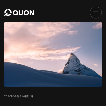
TOP
›
BLOG
›
時代の速度に遅れ…