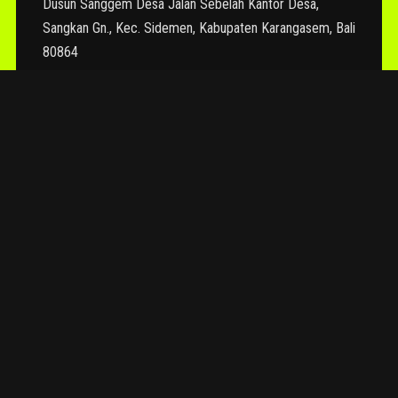
Dusun Sanggem Desa Jalan Sebelah Kantor Desa,
Sangkan Gn., Kec. Sidemen, Kabupaten Karangasem, Bali
80864
MAIL : info@quon.ink
TOP
›
OUR BLOG