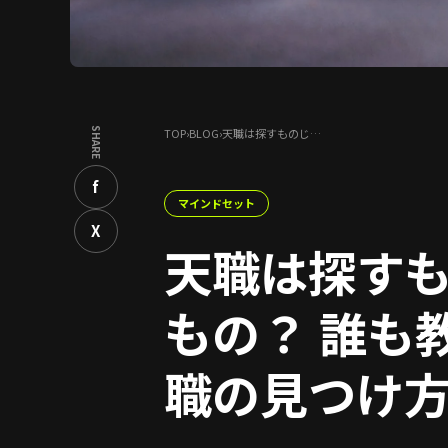
SHARE
TOP
›
BLOG
›
天職は探すものじ…
f
マインドセット
X
天職は探す
もの？ 誰も
職の見つけ