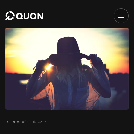
TOP
›
BLOG
›
景色が一変した！…