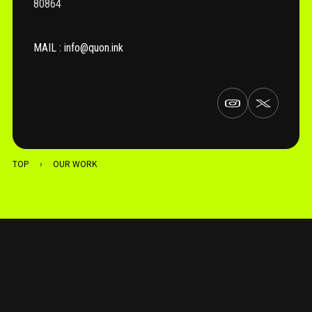
80864
MAIL : info@quon.ink
TOP
›
OUR WORK