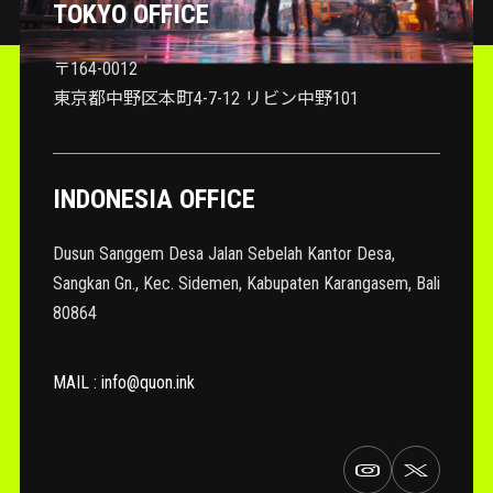
TOKYO OFFICE
〒164-0012
東京都中野区本町4-7-12 リビン中野101
INDONESIA OFFICE
Dusun Sanggem Desa Jalan Sebelah Kantor Desa,
Sangkan Gn., Kec. Sidemen, Kabupaten Karangasem, Bali
80864
MAIL : info@quon.ink