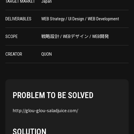
TARGET MARKET
Japan
DELIVERABLES
WEB Strategy / UI Design / WEB Development
SCOPE
戦略設計 / WEBデザイン / WEB開発
CREATOR
QUON
PROBLEM TO BE SOLVED
http://glou-glou-saladjuice.com/
SOLUTION