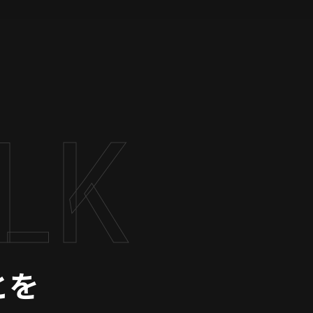
ALK
とを