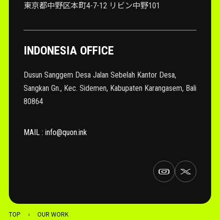
東京都中野区本町4-7-12 リビン中野101
INDONESIA OFFICE
Dusun Sanggem Desa Jalan Sebelah Kantor Desa,
Sangkan Gn., Kec. Sidemen, Kabupaten Karangasem, Bali
80864
MAIL : info@quon.ink
TOP
›
OUR WORK