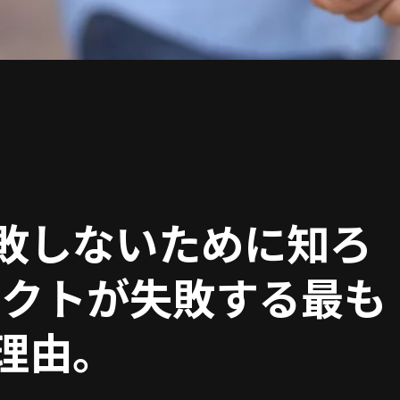
敗しないために知ろ
ェクトが失敗する最も
理由。