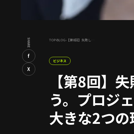
SHARE
TOP
›
BLOG
›
【第8回】失敗し…
f
ビジネス
X
【第8回】失
う。プロジ
大きな2つの