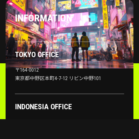
INFORMATION
TOKYO OFFICE
〒164-0012
東京都中野区本町4-7-12 リビン中野101
INDONESIA OFFICE
Dusun Sanggem Desa Jalan Sebelah Kantor Desa,
Sangkan Gn., Kec. Sidemen, Kabupaten Karangasem, Bali
80864