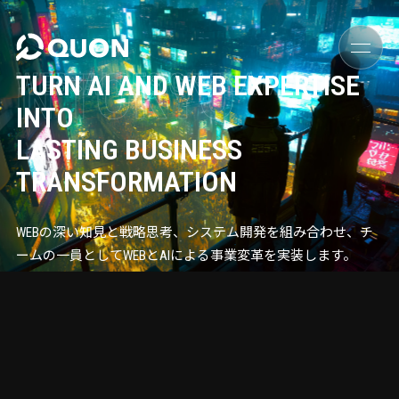
TOKYO
WEB×AI DESIGN TEAM
TURN AI AND WEB EXPERTISE
IN
INTO
LASTING BUSINESS
TRANSFORMATION
WEBの深い知見と戦略思考、システム開発を組み合わせ、チ
ームの一員としてWEBとAIによる事業変革を実装します。